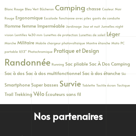
Camping
chasse
Blanc Rouge
Bleu Vert
Bûcheron
Couleur: Noir
Ergonomique
Rouge
Escalade
Fonctionne avec piles
gants de conduite
Homme femme
Imperméable
Jardinage
Jour et nuit
Jumelles night
Léger
vision
Lentilles 4x30 mm
Lunettes de protection
Lunettes de soleil
Militaire
Marche
Mobile chargeur photovoltaïque
Montre étanche
Moto
PC
Pratique et Design
portable 11/13"
Photochromique
Randonnée
Sac pliable
Sac À Dos Camping
Running
Sac à dos
Sac à dos multifonctionnel
Sac à dos étanche
Ski
Survie
Smartphone
Super basses
Tablette
Tactile écran
Tactique
Vélo
Trail
Trekking
Écouteurs sans fil
Nos partenaires