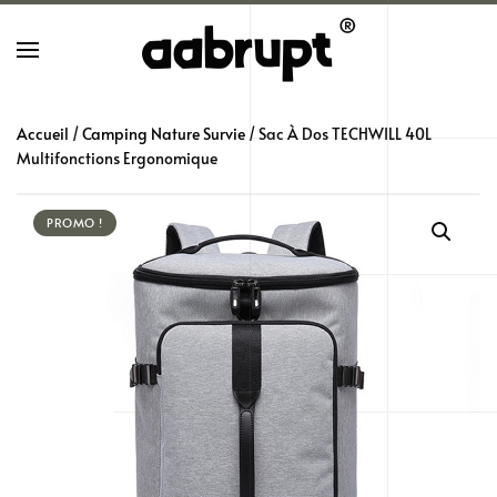
Skip
to
main
Accueil
/
Camping Nature Survie
/ Sac À Dos TECHWILL 40L
content
Multifonctions Ergonomique
PROMO !