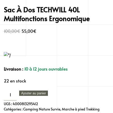
Sac À Dos TECHWILL 40L
Multifonctions Ergonomique
Le
Le
100,00
€
55,00
€
prix
prix
initial
actuel
était :
est :
100,00€.
55,00€.
Livraison :
10 à 12 jours ouvrables
22 en stock
quantité
Ajouter au panier
de
UGS :
4000813295412
Sac
Catégories :
Camping Nature Survie
,
Marche à pied Trekking
À