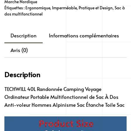
Marche Nordique
Dos
Étiquettes :
Ergonomique
,
Imperméable
,
Pratique et Design
,
Sac à
dos multifonctionnel
TECHWILL
40L
Multifonctions
Description
Informations complémentaires
Ergonomique
Avis (0)
Description
TECHWILL 40L Randonnée Camping Voyage
Ordinateur Portable Multifonctionnel de Sac À Dos
Anti-voleur Hommes Alpinisme Sac Étanche Toile Sac