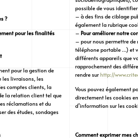
possible de vous identifie
– à des fins de ciblage publ
s ?
également la rubrique cooki
ment pour les finalités
–
Pour améliorer notre co
– pour nous permettre de r
téléphone portable …) et v
t
différents appareils que vou
rapprochement des différe
ent pour la gestion de
rendre sur
http://www.crite
les livraisons, les
des comptes clients, la
Vous pouvez également par
 la relation client tel que
directement les cookies en 
des réclamations et du
d’information sur les cook
liser des études, sondages
s
Comment exprimer mes cho