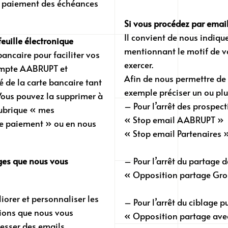
du paiement des échéances
Si vous procédez par email
Il convient de nous indiqu
euille électronique
mentionnant le motif de v
ancaire pour faciliter vos
exercer.
compte AABRUPT et
Afin de nous permettre d
 de la carte bancaire tant
exemple préciser un ou plu
Vous pouvez la supprimer à
– Pour l’arrêt des prospec
ubrique « mes
« Stop email AABRUPT »
e paiement » ou en nous
« Stop email Partenaires 
ages que nous vous
– Pour l’arrêt du partage 
« Opposition partage G
orer et personnaliser les
– Pour l’arrêt du ciblage p
ions que nous vous
« Opposition partage avec 
esser des emails