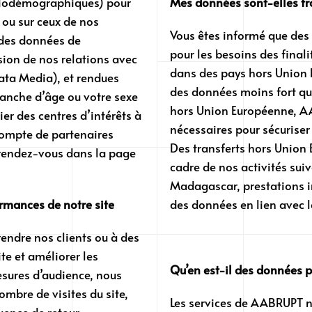
ociodémographiques) pour
Mes données sont-elles tr
e ou sur ceux de nos
Vous êtes informé que des
 des données de
pour les besoins des final
sion de nos relations avec
dans des pays hors Union 
Data Media), et rendues
des données moins fort qu
anche d’âge ou votre sexe
hors Union Européenne, AA
cier des centres d’intérêts à
nécessaires pour sécuriser 
 compte de partenaires
Des transferts hors Union
 rendez-vous dans la page
cadre de nos activités suiva
Madagascar, prestations i
ormances de notre site
des données en lien avec l
ndre nos clients ou à des
ite et améliorer les
Qu’en est-il des données 
sures d’audience, nous
mbre de visites du site,
Les services de AABRUPT n