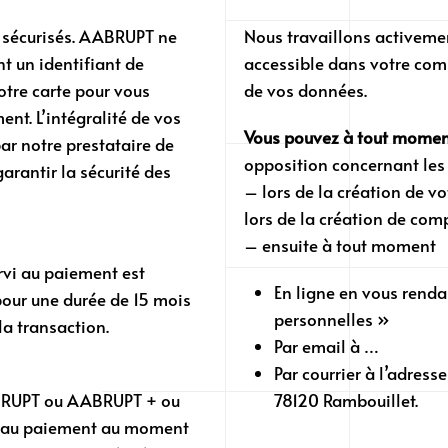
t sécurisés. AABRUPT ne
Nous travaillons activemen
 un identifiant de
accessible dans votre comp
otre carte pour vous
de vos données.
ent. L’intégralité de vos
Vous pouvez à tout moment
r notre prestataire de
opposition concernant les
arantir la sécurité des
– lors de la création de v
lors de la création de co
– ensuite à tout moment
rvi au paiement est
En ligne en vous rend
pour une durée de 15 mois
personnelles »
la transaction.
Par email à …
Par courrier à l’adres
ABRUPT ou AABRUPT + ou
78120 Rambouillet.
vi au paiement au moment