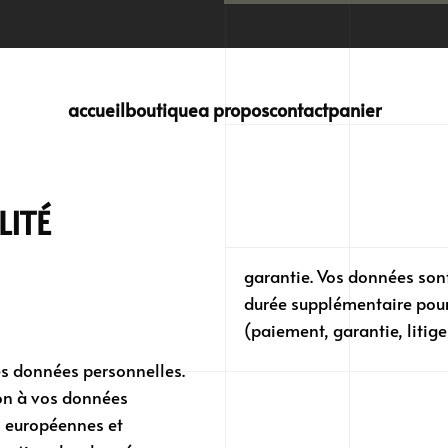
accueil
boutique
a propos
contact
panier
LITÉ
garantie. Vos données sont
durée supplémentaire pour 
(paiement, garantie, litige
es données personnelles.
ion à vos données
s européennes et