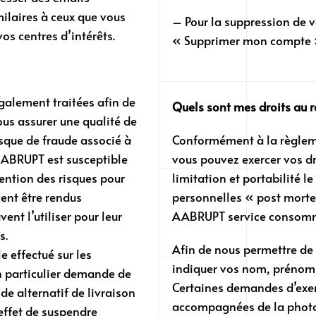
ilaires à ceux que vous
– Pour la suppression de 
os centres d’intérêts.
« Supprimer mon compte
également traitées afin de
Quels sont mes droits au r
vous assurer une qualité de
sque de fraude associé à
Conformément à la règleme
AABRUPT est susceptible
vous pouvez exercer vos dro
vention des risques pour
limitation et portabilité l
vent être rendus
personnelles « post mort
ent l’utiliser pour leur
AABRUPT service consomma
s.
Afin de nous permettre de
 effectué sur les
indiquer vos nom, prénom, 
 particulier demande de
Certaines demandes d’exerc
e alternatif de livraison
accompagnées de la photoco
effet de suspendre