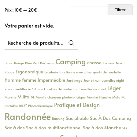
Prix :
10€
—
20€
Filtrer
Prix
Prix
min
max
Votre panier est vide.
Recherche
pour :
Camping
chasse
Blanc Rouge
Bleu Vert
Bûcheron
Couleur: Noir
Ergonomique
Rouge
Escalade
Fonctionne avec piles
gants de conduite
Homme femme
Imperméable
Jardinage
Jour et nuit
Jumelles night
Léger
vision
Lentilles 4x30 mm
Lunettes de protection
Lunettes de soleil
Militaire
Marche
Mobile chargeur photovoltaïque
Montre étanche
Moto
PC
Pratique et Design
portable 11/13"
Photochromique
Randonnée
Sac pliable
Sac À Dos Camping
Running
Sac à dos
Sac à dos multifonctionnel
Sac à dos étanche
Ski