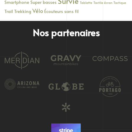
Survie
Smartphone
Super basses
Tablette
Tactile écran
Tactique
Vélo
Trail
Trekking
Écouteurs sans fil
Nos partenaires