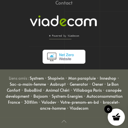
Contact
© Powered by Viadecom
Liens amis :
Systrem
•
Shopiwin
•
Mon parapluie
•
Inneshop
•
Sac-a-main-femme
•
Aabrupt
•
Generator
•
Oener
•
Le Bon
Confort
•
BoboBird
•
Animal Chéri
•
Villabaga Paris
•
canopée
development
•
Bajoom
•
Systrem-Energies
•
Autoconsommation
France
•
301film
•
Valodev
•
Votre-prenom-en-bd
•
bracelet-
ancre-homme
•
Viadecom
0