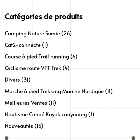
a
à
plusieurs
19,36€
Catégories de produits
variations.
Les
Camping Nature Survie
(26)
options
Cat2-connecte
(1)
peuvent
être
Course à pied Trail running
(6)
choisies
Cyclisme route VTT Trek
(4)
sur
Divers
(31)
la
page
Marche à pied Trekking Marche Nordique
(11)
du
Meilleures Ventes
(11)
produit
Nautisme Canoé Kayak canyoning
(1)
Nouveautés
(15)