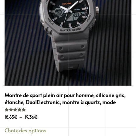
Montre de sport plein air pour homme, silicone gris,
étanche, DualElectronic, montre à quartz, mode
Note
5.00
sur 5
Plage
18,65
€
–
19,36
€
de
Ce
Choix des options
prix :
produit
18,65€