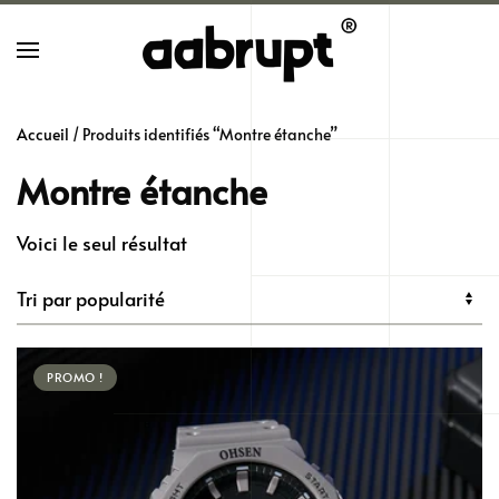
Skip
to
main
Accueil
/ Produits identifiés “Montre étanche”
content
Montre étanche
Voici le seul résultat
PROMO !