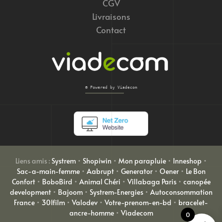
CGV
Livraisons
Contact
© Powered by Viadecom
Liens amis :
Systrem
•
Shopiwin
•
Mon parapluie
•
Inneshop
•
Sac-a-main-femme
•
Aabrupt
•
Generator
•
Oener
•
Le Bon
Confort
•
BoboBird
•
Animal Chéri
•
Villabaga Paris
•
canopée
development
•
Bajoom
•
Systrem-Energies
•
Autoconsommation
France
•
301film
•
Valodev
•
Votre-prenom-en-bd
•
bracelet-
ancre-homme
•
Viadecom
0