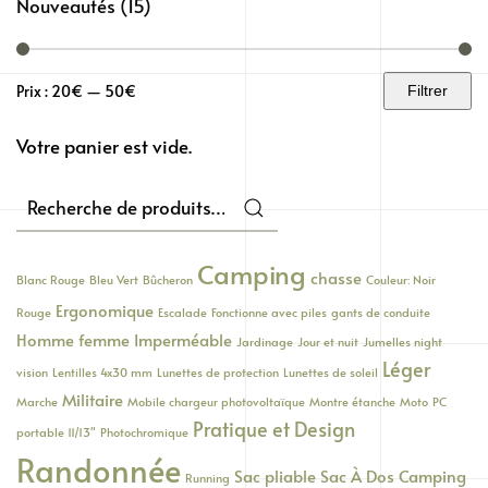
Nouveautés
(15)
Prix :
20€
—
50€
Filtrer
Prix
Prix
min
max
Votre panier est vide.
Recherche
pour :
Camping
chasse
Blanc Rouge
Bleu Vert
Bûcheron
Couleur: Noir
Ergonomique
Rouge
Escalade
Fonctionne avec piles
gants de conduite
Homme femme
Imperméable
Jardinage
Jour et nuit
Jumelles night
Léger
vision
Lentilles 4x30 mm
Lunettes de protection
Lunettes de soleil
Militaire
Marche
Mobile chargeur photovoltaïque
Montre étanche
Moto
PC
Pratique et Design
portable 11/13"
Photochromique
Randonnée
Sac pliable
Sac À Dos Camping
Running