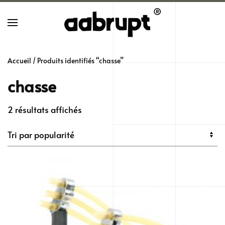
Skip
to
main
Accueil
/ Produits identifiés “chasse”
content
chasse
Trié
2 résultats affichés
par
popularité