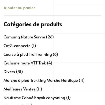
prix
prix
Ajouter au panier
initial
actuel
était :
est :
60,00€.
48,00€.
Catégories de produits
Camping Nature Survie
(26)
Cat2-connecte
(1)
Course à pied Trail running
(6)
Cyclisme route VTT Trek
(4)
Divers
(31)
Marche à pied Trekking Marche Nordique
(11)
Meilleures Ventes
(11)
Nautisme Canoé Kayak canyoning
(1)