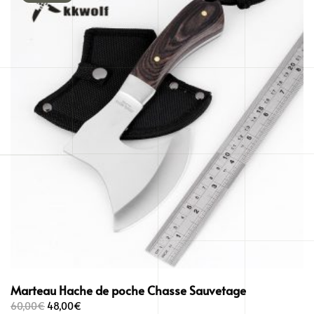
Marteau Hache de poche Chasse Sauvetage
Le
Le
60,00
€
48,00
€