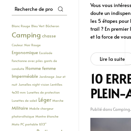
Vous vous intéress
Recherche
doute un indispen
pour :
les 5 étapes pour 
Blanc Rouge
Bleu Vert
Bûcheron
trail ? En premier
Camping
chasse
et la force de vou
Couleur: Noir Rouge
Ergonomique
Escalade
Lire la suite
Fonctionne avec piles
gants de
Homme femme
conduite
10 ER
Imperméable
Jardinage
Jour et
nuit
Jumelles night vision
Lentilles
PLEIN-
4x30 mm
Lunettes de protection
Léger
Lunettes de soleil
Marche
Militaire
Mobile chargeur
Publié dans
Camping
photovoltaïque
Montre étanche
Moto
PC portable 11/13"