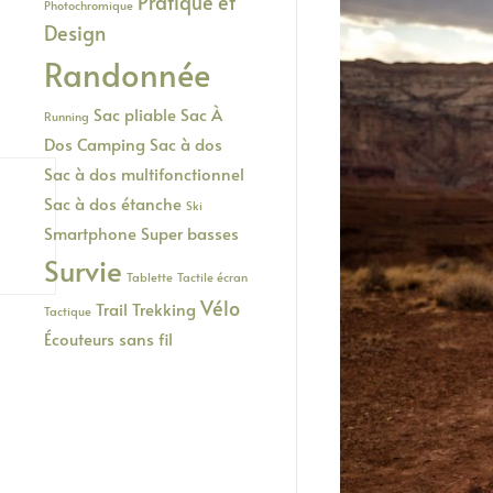
Pratique et
Photochromique
Design
Randonnée
Sac pliable
Sac À
Running
Dos Camping
Sac à dos
Sac à dos multifonctionnel
Sac à dos étanche
Ski
Smartphone
Super basses
Survie
Tablette
Tactile écran
Vélo
Trail
Trekking
Tactique
Écouteurs sans fil