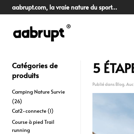
aabrupt.com
, la vraie nature du sport…
Skip
to
main
content
5 ÉTAP
Catégories de
produits
Publié dans
Blog
.
Auc
Camping Nature Survie
(26)
Cat2-connecte
(1)
Course à pied Trail
running