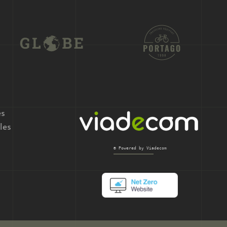
es
les
© Powered by Viadecom