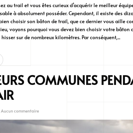
ez au trail et vous êtes curieux d’acquérir le meilleur équi
sable à absolument posséder. Cependant, il existe des diz
bien choisir son bâton de trail, que ce dernier vous aille 
 lieu, voyons pourquoi vous devez bien choisir votre bâton d
s hisser sur de nombreux kilomètres. Par conséquent,...
REURS COMMUNES PEND
AIR
sur
.
Aucun commentaire
10
erreurs
communes