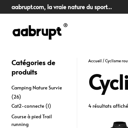
aabrupt.com
, la vraie nature du sport…
Skip
to
main
content
Catégories de
Accueil
/ Cyclisme rou
produits
Cycl
Camping Nature Survie
(26)
Cat2-connecte
(1)
4 résultats affich
Course à pied Trail
running