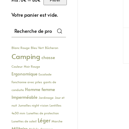
Prix :
0€
—
60€
Filtrer
Prix
Prix
min
max
Votre panier est vide.
Recherche
pour :
Blanc Rouge
Bleu Vert
Bûcheron
Camping
chasse
Couleur: Noir Rouge
Ergonomique
Escalade
Fonctionne avec piles
gants de
Homme femme
conduite
Imperméable
Jardinage
Jour et
nuit
Jumelles night vision
Lentilles
4x30 mm
Lunettes de protection
Léger
Lunettes de soleil
Marche
Militaire
Mobile chargeur