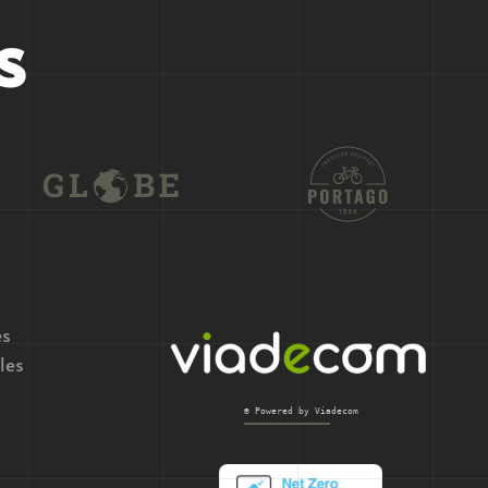
s
es
les
© Powered by Viadecom