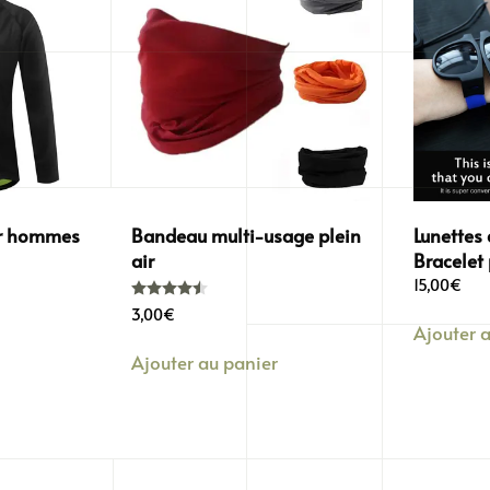
er hommes
Bandeau multi-usage plein
Lunettes 
air
Bracelet 
15,00
€
Note
4.50
sur 5
3,00
€
Ajouter 
Ajouter au panier