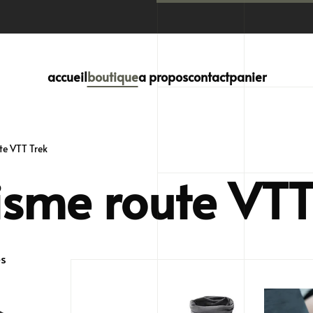
accueil
boutique
a propos
contact
panier
te VTT Trek
isme route VTT
Trié
és
par
popularité