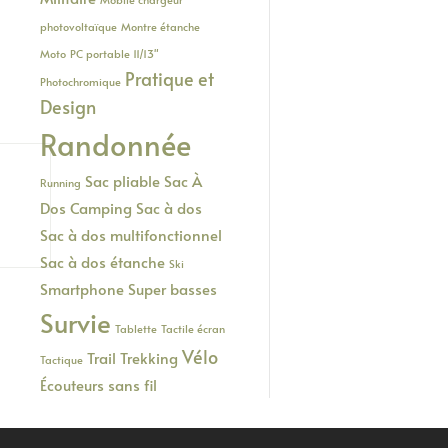
photovoltaïque
Montre étanche
Moto
PC portable 11/13"
Pratique et
Photochromique
Design
Randonnée
Sac pliable
Sac À
Running
Dos Camping
Sac à dos
Sac à dos multifonctionnel
Sac à dos étanche
Ski
Smartphone
Super basses
Survie
Tablette
Tactile écran
Vélo
Trail
Trekking
Tactique
Écouteurs sans fil