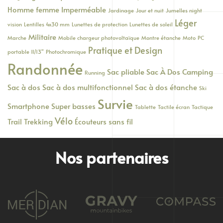
Homme femme
Imperméable
Jardinage
Jour et nuit
Jumelles night
Léger
vision
Lentilles 4x30 mm
Lunettes de protection
Lunettes de soleil
Militaire
Marche
Mobile chargeur photovoltaïque
Montre étanche
Moto
PC
Pratique et Design
portable 11/13"
Photochromique
Randonnée
Sac pliable
Sac À Dos Camping
Running
Sac à dos
Sac à dos multifonctionnel
Sac à dos étanche
Ski
Survie
Smartphone
Super basses
Tablette
Tactile écran
Tactique
Vélo
Trail
Trekking
Écouteurs sans fil
Nos partenaires