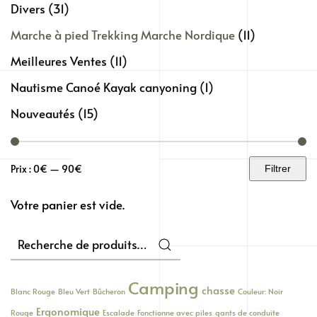
Divers
(31)
Marche à pied Trekking Marche Nordique
(11)
Meilleures Ventes
(11)
Nautisme Canoé Kayak canyoning
(1)
Nouveautés
(15)
Prix :
0€
—
90€
Filtrer
Prix
Prix
min
max
Votre panier est vide.
Recherche
pour :
Camping
chasse
Blanc Rouge
Bleu Vert
Bûcheron
Couleur: Noir
Ergonomique
Rouge
Escalade
Fonctionne avec piles
gants de conduite