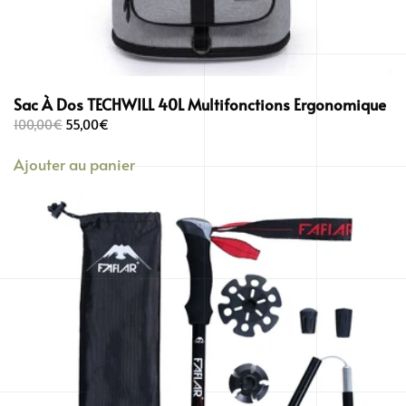
Sac À Dos TECHWILL 40L Multifonctions Ergonomique
Le
Le
100,00
€
55,00
€
prix
prix
Ajouter au panier
initial
actuel
était :
est :
100,00€.
55,00€.