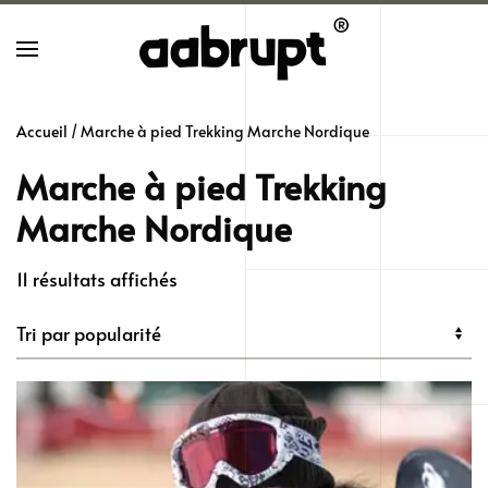
Skip
to
main
Accueil
/ Marche à pied Trekking Marche Nordique
content
Marche à pied Trekking
Marche Nordique
Trié
11 résultats affichés
par
popularité