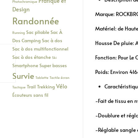
Pratique et
Photochromique
Design
Marque: ROCKBR
Randonnée
Matériel: de Haute
Sac pliable
Sac À
Running
Dos Camping
Sac à dos
Housse De pluie: 
Sac à dos multifonctionnel
Fonction: Pour Le 
Sac à dos étanche
Ski
Smartphone
Super basses
Poids: Environ 41
Survie
Tablette
Tactile écran
Vélo
Caractéristiq
Trail
Trekking
Tactique
Écouteurs sans fil
-Fait de tissu en n
-Doublure et régl
-Réglable sangle d