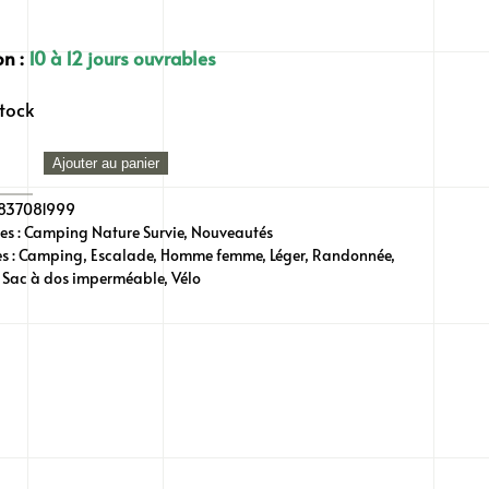
on :
10 à 12 jours ouvrables
stock
té
Ajouter au panier
837081999
es :
Camping Nature Survie
,
Nouveautés
s :
Camping
,
Escalade
,
Homme femme
,
Léger
,
Randonnée
,
,
Sac à dos imperméable
,
Vélo
BROS
e
ie