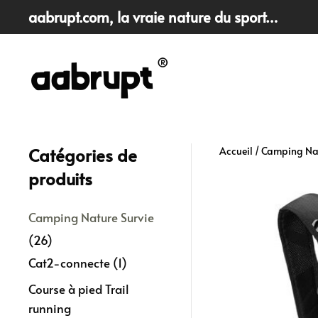
aabrupt.com
, la vraie nature du sport…
Skip
to
main
content
Catégories de
Accueil
/
Camping Nat
produits
Camping Nature Survie
(26)
Cat2-connecte
(1)
Course à pied Trail
running