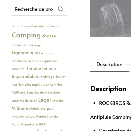
Recherche
pour :
Blanc Rouge
Bleu Vert
Bûcheron
Camping
chasse
Couleur: Noir Rouge
Ergonomique
Escalade
Fonctionne avec piles
gants de
Description
Homme femme
conduite
Imperméable
Jardinage
Jour et
nuit
Jumelles night vision
Lentilles
Description
4x30 mm
Lunettes de protection
Léger
Lunettes de soleil
Marche
ROCKBROS Ran
Militaire
Mobile chargeur
Antipluie Campin
photovoltaïque
Montre étanche
Moto
PC portable 11/13"
Description de