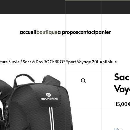
accueil
boutique
a propos
contact
panier
ure Survie
/ Sacs à Dos ROCKBROS Sport Voyage 20L Antipluie
Sac
Voy
115,00