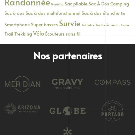
Randonnée
Sac pliable
Sac À Dos Camping
Running
Sac à dos
Sac à dos multifonctionnel
Sac à dos étanche
Ski
Survie
Smartphone
Super basses
Tablette
Tactile écran
Tactique
Vélo
Trail
Trekking
Écouteurs sans fil
Nos partenaires