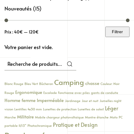
Nouveautés
(15)
Prix :
40€
—
120€
Filtrer
Prix
Prix
min
max
Votre panier est vide.
Recherche
pour :
Camping
chasse
Blanc Rouge
Bleu Vert
Bûcheron
Couleur: Noir
Ergonomique
Rouge
Escalade
Fonctionne avec piles
gants de conduite
Homme femme
Imperméable
Jardinage
Jour et nuit
Jumelles night
Léger
vision
Lentilles 4x30 mm
Lunettes de protection
Lunettes de soleil
Militaire
Marche
Mobile chargeur photovoltaïque
Montre étanche
Moto
PC
Pratique et Design
portable 11/13"
Photochromique