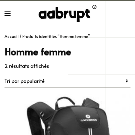
Skip
to
main
Accueil
/ Produits identifiés “Homme femme”
content
Homme femme
Trié
2 résultats affichés
par
popularité