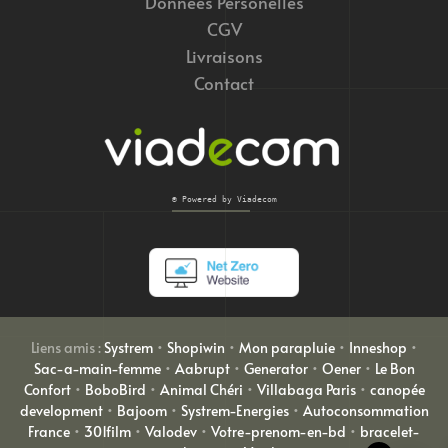
Données Personelles
CGV
Livraisons
Contact
© Powered by Viadecom
Liens amis :
Systrem
•
Shopiwin
•
Mon parapluie
•
Inneshop
•
Sac-a-main-femme
•
Aabrupt
•
Generator
•
Oener
•
Le Bon
Confort
•
BoboBird
•
Animal Chéri
•
Villabaga Paris
•
canopée
development
•
Bajoom
•
Systrem-Energies
•
Autoconsommation
France
•
301film
•
Valodev
•
Votre-prenom-en-bd
•
bracelet-