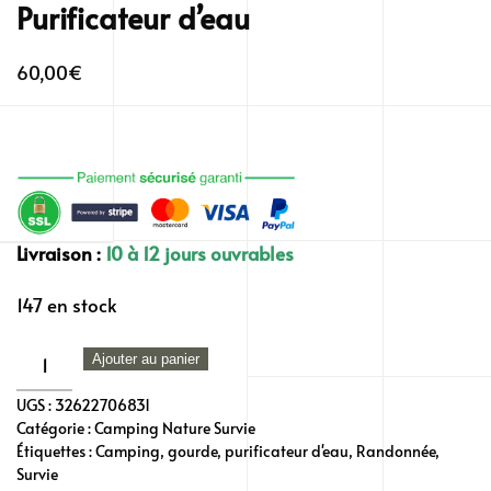
Purificateur d’eau
60,00
€
Livraison :
10 à 12 jours ouvrables
147 en stock
quantité
Ajouter au panier
de
UGS :
32622706831
Purificateur
Catégorie :
Camping Nature Survie
d'eau
Étiquettes :
Camping
,
gourde
,
purificateur d'eau
,
Randonnée
,
Survie