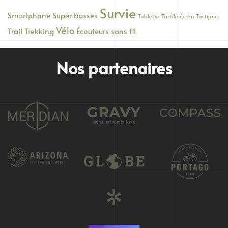
Survie
Smartphone
Super basses
Tablette
Tactile écran
Tactique
Vélo
Trail
Trekking
Écouteurs sans fil
Nos partenaires