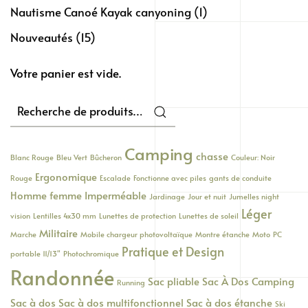
Nautisme Canoé Kayak canyoning
(1)
Nouveautés
(15)
Votre panier est vide.
Recherche
pour :
Camping
chasse
Blanc Rouge
Bleu Vert
Bûcheron
Couleur: Noir
Ergonomique
Rouge
Escalade
Fonctionne avec piles
gants de conduite
Homme femme
Imperméable
Jardinage
Jour et nuit
Jumelles night
Léger
vision
Lentilles 4x30 mm
Lunettes de protection
Lunettes de soleil
Militaire
Marche
Mobile chargeur photovoltaïque
Montre étanche
Moto
PC
Pratique et Design
portable 11/13"
Photochromique
Randonnée
Sac pliable
Sac À Dos Camping
Running
Sac à dos
Sac à dos multifonctionnel
Sac à dos étanche
Ski