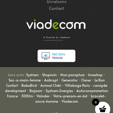
Livraisons
Contact
© Powered by Viadecom
Liens amis :
Systrem
•
Shopiwin
•
Mon parapluie
•
Inneshop
•
Sac-a-main-femme
•
Aabrupt
•
Generator
•
Oener
•
Le Bon
Confort
•
BoboBird
•
Animal Chéri
•
Villabaga Paris
•
canopée
development
•
Bajoom
•
Systrem-Energies
•
Autoconsommation
France
•
301film
•
Valodev
•
Votre-prenom-en-bd
•
bracelet-
ancre-homme
•
Viadecom
0