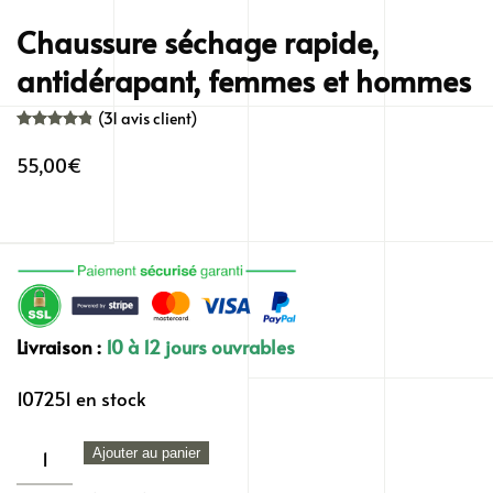
Chaussure séchage rapide,
antidérapant, femmes et hommes
(
31
avis client)
Noté
31
4.87
sur 5 basé sur
notations client
55,00
€
Livraison :
10 à 12 jours ouvrables
107251 en stock
quantité
Ajouter au panier
de