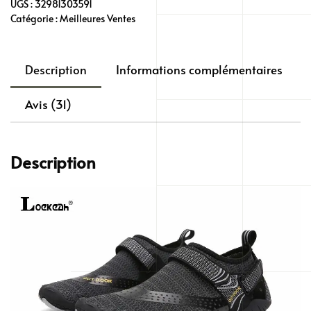
UGS :
32981303591
Chaussure
Catégorie :
Meilleures Ventes
séchage
rapide,
antidérapant,
Description
Informations complémentaires
femmes
et
Avis (31)
hommes
Description