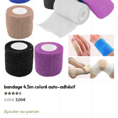
bandage 4.5m coloré auto-adhésif
Note
4.50
sur 5
Le
Le
5,00
€
3,00
€
prix
prix
Ajouter au panier
initial
actuel
était :
est :