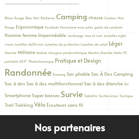
pour :
Camping
chasse
Blanc Rouge
Bleu Vert
Bûcheron
Couleur: Noir
Ergonomique
Rouge
Escalade
Fonctionne avec piles
gants de conduite
Homme femme
Imperméable
Jardinage
Jour et nuit
Jumelles night
Léger
vision
Lentilles 4x30 mm
Lunettes de protection
Lunettes de soleil
Militaire
Marche
Mobile chargeur photovoltaïque
Montre étanche
Moto
PC
Pratique et Design
portable 11/13"
Photochromique
Randonnée
Sac pliable
Sac À Dos Camping
Running
Sac à dos
Sac à dos multifonctionnel
Sac à dos étanche
Ski
Survie
Smartphone
Super basses
Tablette
Tactile écran
Tactique
Vélo
Trail
Trekking
Écouteurs sans fil
Nos partenaires