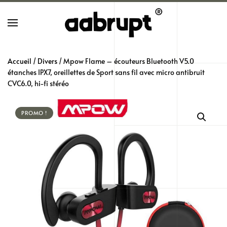
Skip
to
main
Accueil
/
Divers
/ Mpow Flame – écouteurs Bluetooth V5.0
content
étanches IPX7, oreillettes de Sport sans fil avec micro antibruit
CVC6.0, hi-fi stéréo
PROMO !