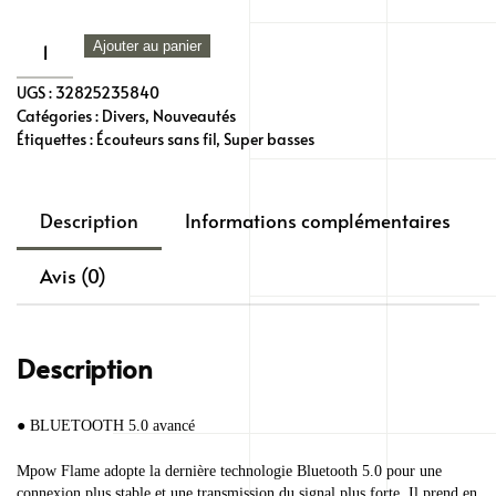
quantité
Ajouter au panier
de
UGS :
32825235840
Mpow
Catégories :
Divers
,
Nouveautés
Flame
Étiquettes :
Écouteurs sans fil
,
Super basses
–
écouteurs
Description
Informations complémentaires
Bluetooth
V5.0
Avis (0)
étanches
IPX7,
oreillettes
Description
de
Sport
sans
● BLUETOOTH 5.0 avancé
fil
Mpow Flame adopte la dernière technologie Bluetooth 5.0 pour une
avec
connexion plus stable et une transmission du signal plus forte. Il prend en