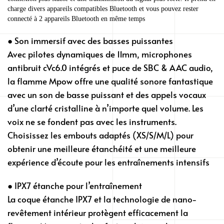
micro
charge divers appareils compatibles Bluetooth et vous pouvez rester
connecté à 2 appareils Bluetooth en même temps
antibruit
CVC6.0,
● Son immersif avec des basses puissantes
hi-
Avec pilotes dynamiques de 11mm, microphones
fi
antibruit cVc6.0 intégrés et puce de SBC & AAC audio,
stéréo
la flamme Mpow offre une qualité sonore fantastique
avec un son de basse puissant et des appels vocaux
d’une clarté cristalline à n’importe quel volume. Les
voix ne se fondent pas avec les instruments.
Choisissez les embouts adaptés (XS/S/M/L) pour
obtenir une meilleure étanchéité et une meilleure
expérience d’écoute pour les entraînements intensifs
● IPX7 étanche pour l’entraînement
La coque étanche IPX7 et la technologie de nano-
revêtement intérieur protègent efficacement la