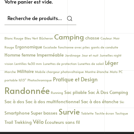
Votre panier est vide.
Recherche
pour :
Camping
chasse
Blanc Rouge
Bleu Vert
Bûcheron
Couleur: Noir
Ergonomique
Rouge
Escalade
Fonctionne avec piles
gants de conduite
Homme femme
Imperméable
Jardinage
Jour et nuit
Jumelles night
Léger
vision
Lentilles 4x30 mm
Lunettes de protection
Lunettes de soleil
Militaire
Marche
Mobile chargeur photovoltaïque
Montre étanche
Moto
PC
Pratique et Design
portable 11/13"
Photochromique
Randonnée
Sac pliable
Sac À Dos Camping
Running
Sac à dos
Sac à dos multifonctionnel
Sac à dos étanche
Ski
Survie
Smartphone
Super basses
Tablette
Tactile écran
Tactique
Vélo
Trail
Trekking
Écouteurs sans fil