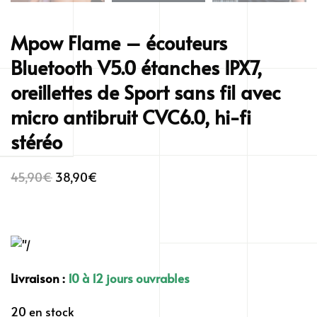
Mpow Flame – écouteurs
Bluetooth V5.0 étanches IPX7,
oreillettes de Sport sans fil avec
micro antibruit CVC6.0, hi-fi
stéréo
Le
Le
45,90
€
38,90
€
prix
prix
initial
actuel
était :
est :
45,90€.
38,90€.
Livraison :
10 à 12 jours ouvrables
20 en stock