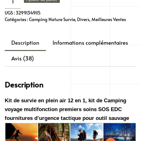
de
UGS :
32991349115
Kit
Catégories :
Camping Nature Survie
,
Divers
,
Meilleures Ventes
de
survie
militaire
Description
Informations complémentaires
d'urgence,
pour
Avis (38)
voyage
et
Description
activités
extérieures
Kit de survie en plein air 12 en 1, kit de Camping
voyage multifonction premiers soins SOS EDC
fournitures d’urgence tactique pour outil sauvage