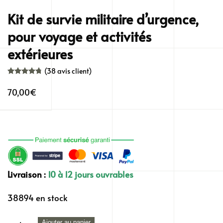
Kit de survie militaire d’urgence,
pour voyage et activités
extérieures
(
38
avis client)
Noté
38
4.79
sur 5 basé sur
notations client
70,00
€
Livraison :
10 à 12 jours ouvrables
38894 en stock
quantité
Ajouter au panier