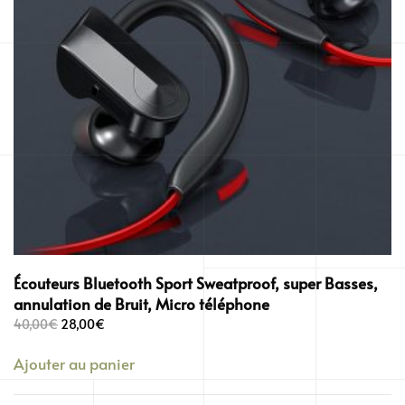
Écouteurs Bluetooth Sport Sweatproof, super Basses,
annulation de Bruit, Micro téléphone
Le
Le
40,00
€
28,00
€
prix
prix
Ajouter au panier
initial
actuel
était :
est :
40,00€.
28,00€.