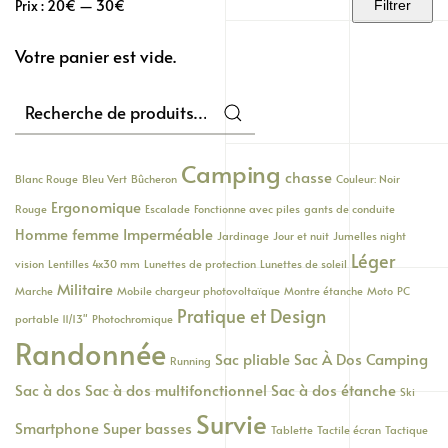
Prix :
20€
—
30€
Filtrer
Prix
Prix
min
max
Votre panier est vide.
Recherche
pour :
Camping
chasse
Blanc Rouge
Bleu Vert
Bûcheron
Couleur: Noir
Ergonomique
Rouge
Escalade
Fonctionne avec piles
gants de conduite
Homme femme
Imperméable
Jardinage
Jour et nuit
Jumelles night
Léger
vision
Lentilles 4x30 mm
Lunettes de protection
Lunettes de soleil
Militaire
Marche
Mobile chargeur photovoltaïque
Montre étanche
Moto
PC
Pratique et Design
portable 11/13"
Photochromique
Randonnée
Sac pliable
Sac À Dos Camping
Running
Sac à dos
Sac à dos multifonctionnel
Sac à dos étanche
Ski
Survie
Smartphone
Super basses
Tablette
Tactile écran
Tactique