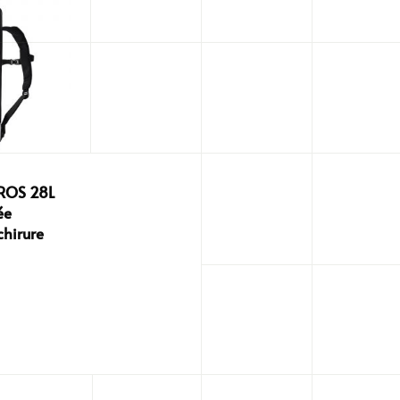
ROS 28L
ée
hirure
l
€.