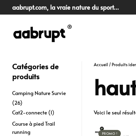
aabrupt.com
, la vraie nature du sport…
Skip
to
main
content
Catégories de
Accueil
/ Produits ide
produits
haut
Camping Nature Survie
(26)
Cat2-connecte
(1)
Voici le seul résult
Course à pied Trail
running
PROMO !