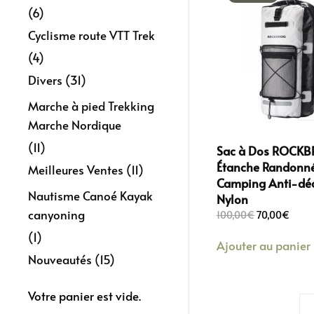
(6)
Cyclisme route VTT Trek
(4)
Divers
(31)
Marche à pied Trekking
Marche Nordique
(11)
Sac à Dos ROCKB
Étanche Randonn
Meilleures Ventes
(11)
Camping Anti-déc
Nautisme Canoé Kayak
Nylon
canyoning
Le
Le
100,00
€
70,00
€
prix
prix
(1)
Ajouter au panier
initial
actue
Nouveautés
(15)
était :
est :
100,00€.
70,00
Votre panier est vide.