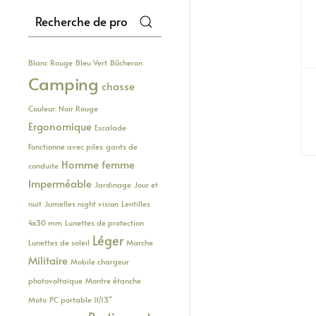
Recherche
pour :
Blanc Rouge
Bleu Vert
Bûcheron
Camping
chasse
Couleur: Noir Rouge
Ergonomique
Escalade
Fonctionne avec piles
gants de
Homme femme
conduite
Imperméable
Jardinage
Jour et
nuit
Jumelles night vision
Lentilles
4x30 mm
Lunettes de protection
Léger
Lunettes de soleil
Marche
Militaire
Mobile chargeur
photovoltaïque
Montre étanche
Moto
PC portable 11/13"