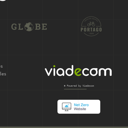
es
les
© Powered by Viadecom