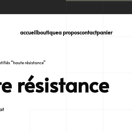
accueil
boutique
a propos
contact
panier
ntifiés “haute résistance”
e résistance
at