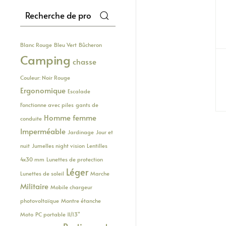
Recherche
pour :
Blanc Rouge
Bleu Vert
Bûcheron
Camping
chasse
Couleur: Noir Rouge
Ergonomique
Escalade
Fonctionne avec piles
gants de
Homme femme
conduite
Imperméable
Jardinage
Jour et
nuit
Jumelles night vision
Lentilles
4x30 mm
Lunettes de protection
Léger
Lunettes de soleil
Marche
Militaire
Mobile chargeur
photovoltaïque
Montre étanche
Moto
PC portable 11/13"