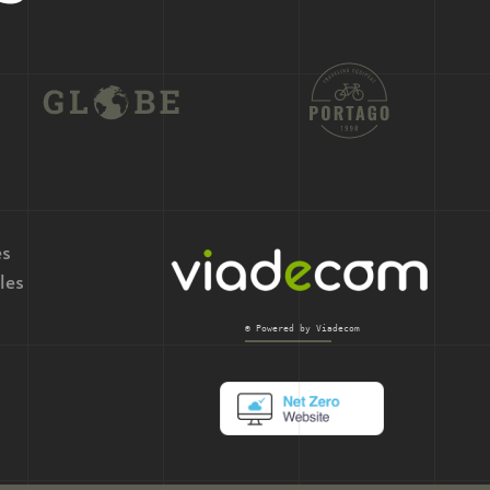
es
les
© Powered by Viadecom