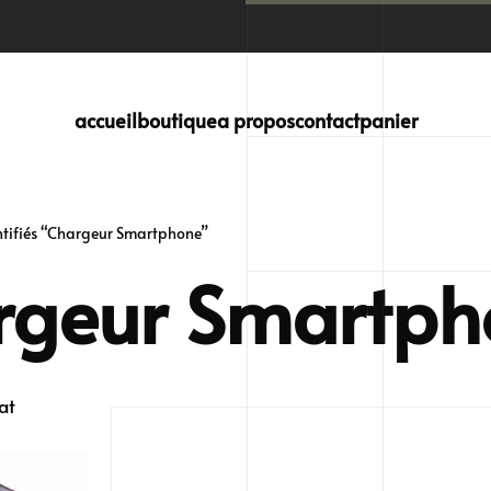
accueil
boutique
a propos
contact
panier
ntifiés “Chargeur Smartphone”
rgeur Smartph
at