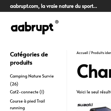
aabrupt.com
, la vraie nature du sport…
Skip
to
main
content
Catégories de
Accueil
/ Produits ide
produits
Cha
Camping Nature Survie
(26)
Cat2-connecte
(1)
Voici le seul résult
Course à pied Trail
running