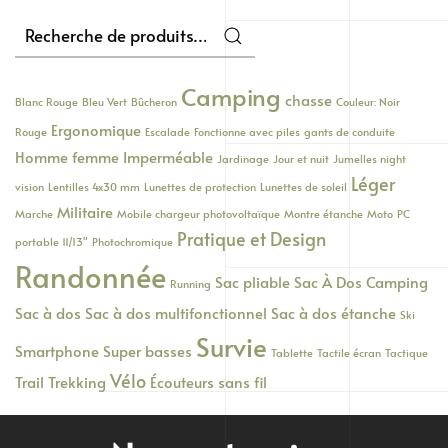
Recherche
pour :
Camping
chasse
Blanc Rouge
Bleu Vert
Bûcheron
Couleur: Noir
Ergonomique
Rouge
Escalade
Fonctionne avec piles
gants de conduite
Homme femme
Imperméable
Jardinage
Jour et nuit
Jumelles night
Léger
vision
Lentilles 4x30 mm
Lunettes de protection
Lunettes de soleil
Militaire
Marche
Mobile chargeur photovoltaïque
Montre étanche
Moto
PC
Pratique et Design
portable 11/13"
Photochromique
Randonnée
Sac pliable
Sac À Dos Camping
Running
Sac à dos
Sac à dos multifonctionnel
Sac à dos étanche
Ski
Survie
Smartphone
Super basses
Tablette
Tactile écran
Tactique
Vélo
Trail
Trekking
Écouteurs sans fil