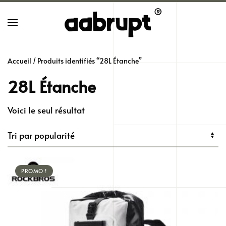
Skip
to
main
Accueil
/ Produits identifiés “28L Étanche”
content
28L Étanche
Voici le seul résultat
PROMO !